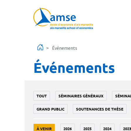
Aller au contenu principal
Événements
Événements
TOUT
SÉMINAIRES GÉNÉRAUX
SÉMINA
GRAND PUBLIC
SOUTENANCES DE THÈSE
À VENIR
2026
2025
2024
202