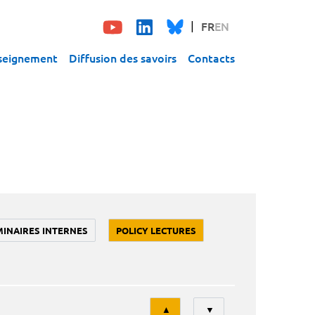
FR
EN
seignement
Diffusion des savoirs
Contacts
MINAIRES INTERNES
POLICY LECTURES
Tri
▲
▼