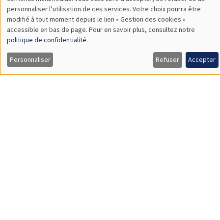
TBA
des
personnaliser l’utilisation de ces services. Votre choix pourra être
modifié à tout moment depuis le lien « Gestion des cookies »
données
accessible en bas de page. Pour en savoir plus, consultez notre
personnelles
politique de confidentialité
.
SÉMINAIRES GÉNÉRAUX
AMSE SEMINAR
et
Personnaliser
Refuser
Accepter
Îlot Bernard du Bois
Amphithéâtre
des
Lundi 9 novembre 2026
cookies
11:30 à 12:45
Amelie Schiprowski
University of Bonn
SÉMINAIRES GÉNÉRAUX
AMSE SEMINAR
Îlot Bernard du Bois
Amphithéâtre
Lundi 16 novembre 2026
11:30 à 12:45