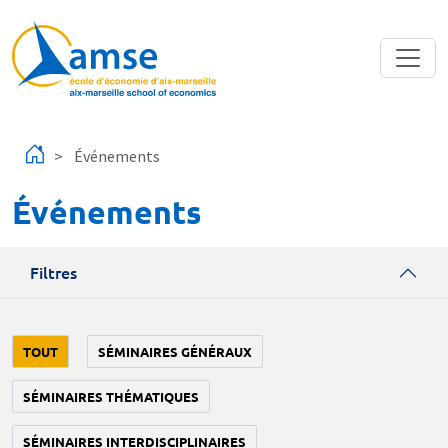
Aller au contenu principal
Événements
Événements
Filtres
TOUT
SÉMINAIRES GÉNÉRAUX
SÉMINAIRES THÉMATIQUES
SÉMINAIRES INTERDISCIPLINAIRES