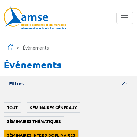
Aller au contenu principal
Événements
Événements
Filtres
TOUT
SÉMINAIRES GÉNÉRAUX
SÉMINAIRES THÉMATIQUES
SÉMINAIRES INTERDISCIPLINAIRES