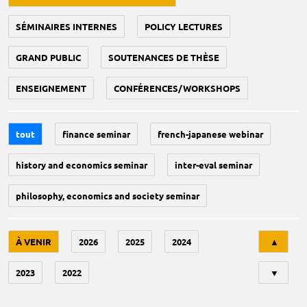
SÉMINAIRES INTERNES
POLICY LECTURES
GRAND PUBLIC
SOUTENANCES DE THÈSE
ENSEIGNEMENT
CONFÉRENCES/WORKSHOPS
tout
finance seminar
french-japanese webinar
history and economics seminar
inter-eval seminar
philosophy, economics and society seminar
Tri
À VENIR
2026
2025
2024
▲
2023
2022
▼