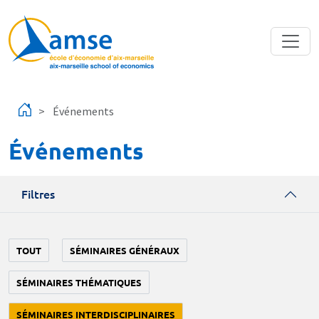
Aller au contenu principal
Événements
Événements
Filtres
TOUT
SÉMINAIRES GÉNÉRAUX
SÉMINAIRES THÉMATIQUES
SÉMINAIRES INTERDISCIPLINAIRES