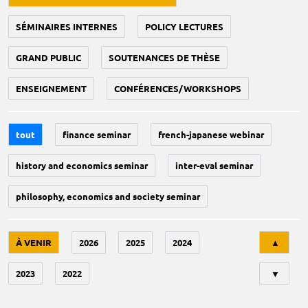
SÉMINAIRES INTERNES
POLICY LECTURES
GRAND PUBLIC
SOUTENANCES DE THÈSE
ENSEIGNEMENT
CONFÉRENCES/WORKSHOPS
tout
finance seminar
french-japanese webinar
history and economics seminar
inter-eval seminar
philosophy, economics and society seminar
Tri
À VENIR
2026
2025
2024
▲
2023
2022
▼