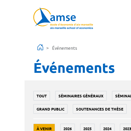
Aller au contenu principal
Événements
Événements
TOUT
SÉMINAIRES GÉNÉRAUX
SÉMINA
GRAND PUBLIC
SOUTENANCES DE THÈSE
À VENIR
2026
2025
2024
202