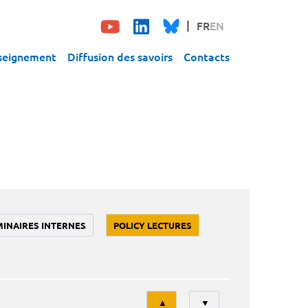
FR
EN
seignement
Diffusion des savoirs
Contacts
MINAIRES INTERNES
POLICY LECTURES
Tri
▲
▼