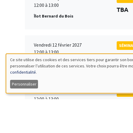
12:00 à 13:00
TBA
Îlot Bernard du Bois
Vendredi 12 février 2027
SÉMINA
12:00 à 13:00
TBA
Ce site utilise des cookies et des services tiers pour garantir son 
Îlot Bernard du Bois
personnaliser l’utilisation de ces services. Votre choix pourra être 
Utilisation
confidentialité
.
des
Personnaliser
Vendredi 19 mars 2027
SÉMINA
données
12:00 à 13:00
TBA
Îlot Bernard du Bois
personnelles
et