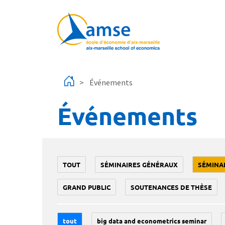
Aller au contenu principal
Événements
Événements
TOUT
SÉMINAIRES GÉNÉRAUX
SÉMINA
GRAND PUBLIC
SOUTENANCES DE THÈSE
tout
big data and econometrics seminar