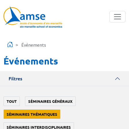
Aller au contenu principal
Événements
Événements
Filtres
TOUT
SÉMINAIRES GÉNÉRAUX
SÉMINAIRES THÉMATIQUES
SÉMINAIRES INTERDISCIPLINAIRES