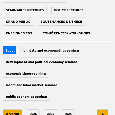
SÉMINAIRES INTERNES
POLICY LECTURES
GRAND PUBLIC
SOUTENANCES DE THÈSE
ENSEIGNEMENT
CONFÉRENCES/WORKSHOPS
tout
big data and econometrics seminar
development and political economy seminar
economic theory seminar
macro and labor market seminar
public economics seminar
Tri
À VENIR
2026
2025
2024
▲