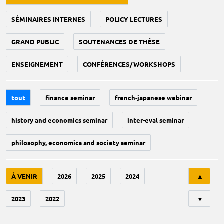
SÉMINAIRES INTERNES
POLICY LECTURES
GRAND PUBLIC
SOUTENANCES DE THÈSE
ENSEIGNEMENT
CONFÉRENCES/WORKSHOPS
tout
finance seminar
french-japanese webinar
history and economics seminar
inter-eval seminar
philosophy, economics and society seminar
Tri
À VENIR
2026
2025
2024
▲
2023
2022
▼