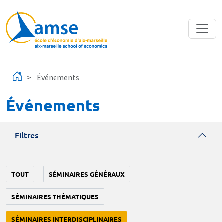
Aller au contenu principal
Événements
Événements
Filtres
TOUT
SÉMINAIRES GÉNÉRAUX
SÉMINAIRES THÉMATIQUES
SÉMINAIRES INTERDISCIPLINAIRES