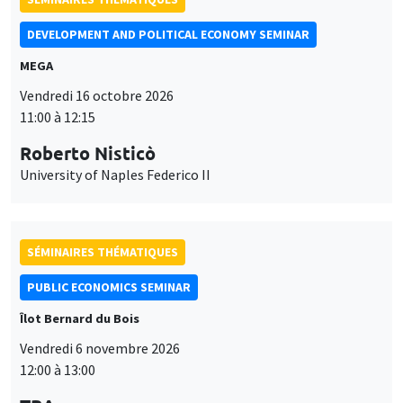
DEVELOPMENT AND POLITICAL ECONOMY SEMINAR
MEGA
Vendredi 16 octobre 2026
11:00 à 12:15
Roberto Nisticò
University of Naples Federico II
SÉMINAIRES THÉMATIQUES
PUBLIC ECONOMICS SEMINAR
Îlot Bernard du Bois
Vendredi 6 novembre 2026
12:00 à 13:00
Ce site utilise des cookies et des services tiers pour garantir son bon
TBA
Utilisation
fonctionnement, analyser la fréquentation du site et proposer des
contenus multimédias. Vous êtes libre d’accepter, de refuser ou de