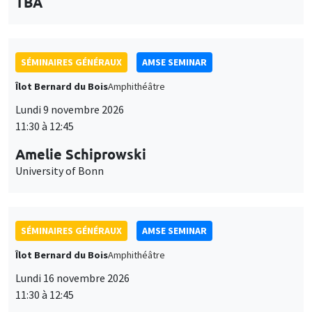
des
personnaliser l’utilisation de ces services. Votre choix pourra être
modifié à tout moment depuis le lien « Gestion des cookies »
données
SÉMINAIRES GÉNÉRAUX
AMSE SEMINAR
accessible en bas de page. Pour en savoir plus, consultez notre
personnelles
politique de confidentialité
.
Îlot Bernard du Bois
Amphithéâtre
et
Personnaliser
Refuser
Accepter
Lundi 9 novembre 2026
des
11:30 à 12:45
cookies
Amelie Schiprowski
University of Bonn
SÉMINAIRES GÉNÉRAUX
AMSE SEMINAR
Îlot Bernard du Bois
Amphithéâtre
Lundi 16 novembre 2026
11:30 à 12:45
Albretch Glitz