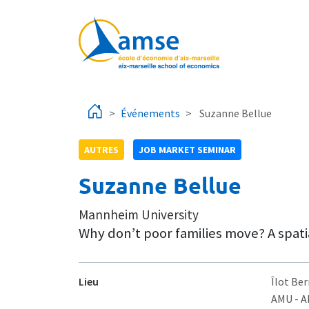
Aller au contenu principal
Événements
Suzanne Bellue
AUTRES
JOB MARKET SEMINAR
Suzanne Bellue
Mannheim University
Why don’t poor families move? A spatia
Lieu
Îlot Ber
AMU - 