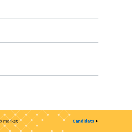
ob market
Candidats