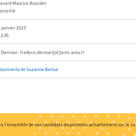
levard Maurice Bourdet
arseille
 janvier 2023
12:45
 Deroïan : frederic.deroian[at]univ-amu.fr
rsonnelle de Suzanne Bellue
z l'ensemble de nos candidats disponibles actuellement sur le J