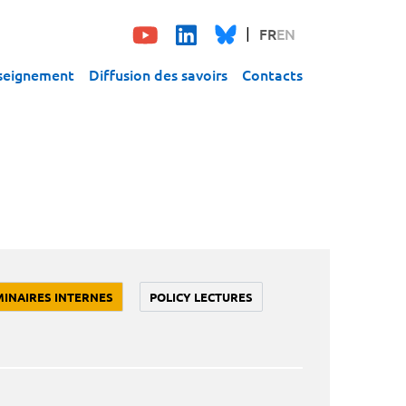
FR
EN
seignement
Diffusion des savoirs
Contacts
MINAIRES INTERNES
POLICY LECTURES