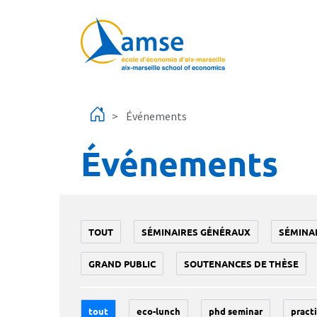
Aller au contenu principal
Événements
Événements
TOUT
SÉMINAIRES GÉNÉRAUX
SÉMINA
GRAND PUBLIC
SOUTENANCES DE THÈSE
tout
eco-lunch
phd seminar
practi