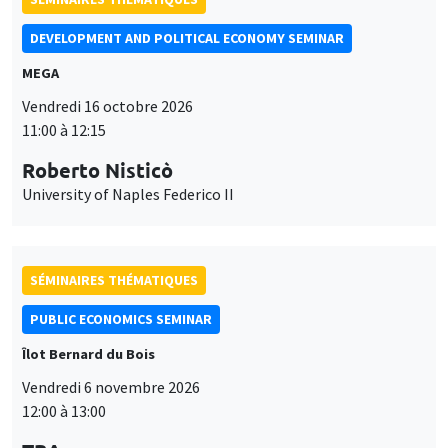
DEVELOPMENT AND POLITICAL ECONOMY SEMINAR
MEGA
Vendredi 16 octobre 2026
11:00 à 12:15
Roberto Nisticò
University of Naples Federico II
SÉMINAIRES THÉMATIQUES
PUBLIC ECONOMICS SEMINAR
Îlot Bernard du Bois
Vendredi 6 novembre 2026
12:00 à 13:00
Ce site utilise des cookies et des services tiers pour garantir son bon
Utilisation
fonctionnement, analyser la fréquentation du site et proposer des
TBA
contenus multimédias. Vous êtes libre d’accepter, de refuser ou de