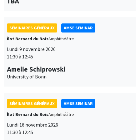
des
personnaliser l’utilisation de ces services. Votre choix pourra être
modifié à tout moment depuis le lien « Gestion des cookies »
données
accessible en bas de page. Pour en savoir plus, consultez notre
SÉMINAIRES GÉNÉRAUX
AMSE SEMINAR
personnelles
politique de confidentialité
.
Îlot Bernard du Bois
Amphithéâtre
et
Personnaliser
Refuser
Accepter
Lundi 9 novembre 2026
des
11:30 à 12:45
cookies
Amelie Schiprowski
University of Bonn
SÉMINAIRES GÉNÉRAUX
AMSE SEMINAR
Îlot Bernard du Bois
Amphithéâtre
Lundi 16 novembre 2026
11:30 à 12:45
Albretch Glitz