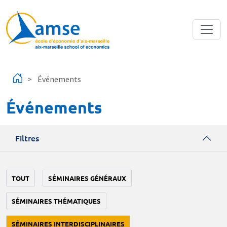
Aller au contenu principal
Événements
Événements
Filtres
TOUT
SÉMINAIRES GÉNÉRAUX
SÉMINAIRES THÉMATIQUES
SÉMINAIRES INTERDISCIPLINAIRES