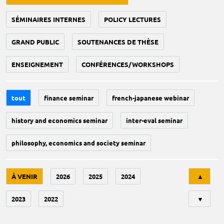
SÉMINAIRES INTERNES
POLICY LECTURES
GRAND PUBLIC
SOUTENANCES DE THÈSE
ENSEIGNEMENT
CONFÉRENCES/WORKSHOPS
tout
finance seminar
french-japanese webinar
history and economics seminar
inter-eval seminar
philosophy, economics and society seminar
Tri
À VENIR
2026
2025
2024
▲
2023
2022
▼