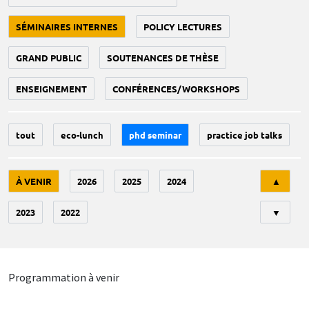
SÉMINAIRES INTERNES
POLICY LECTURES
GRAND PUBLIC
SOUTENANCES DE THÈSE
ENSEIGNEMENT
CONFÉRENCES/WORKSHOPS
tout
eco-lunch
phd seminar
practice job talks
Tri
À VENIR
2026
2025
2024
▲
2023
2022
▼
Programmation à venir