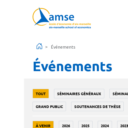
Aller au contenu principal
Événements
Événements
TOUT
SÉMINAIRES GÉNÉRAUX
SÉMINA
GRAND PUBLIC
SOUTENANCES DE THÈSE
À VENIR
2026
2025
2024
202