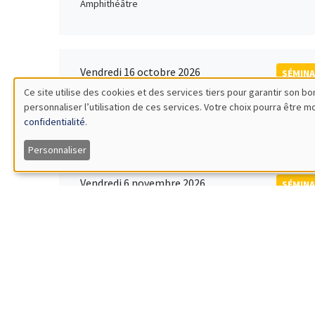
Amphithéâtre
Vendredi 16 octobre 2026
SÉMINA
11:00 à 12:15
Ce site utilise des cookies et des services tiers pour garantir son 
Rober
personnaliser l’utilisation de ces services. Votre choix pourra être 
Utilisation
MEGA
Universi
confidentialité
.
des
Personnaliser
données
Vendredi 6 novembre 2026
SÉMINA
12:00 à 13:00
TBA
personnelles
Îlot Bernard du Bois
et
des
Lundi 9 novembre 2026
SÉMINA
11:30 à 12:45