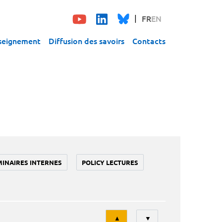
FR
EN
seignement
Diffusion des savoirs
Contacts
MINAIRES INTERNES
POLICY LECTURES
Tri
▲
▼