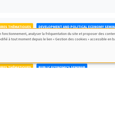
IRES THÉMATIQUES
DEVELOPMENT AND POLITICAL ECONOMY SEMI
bon fonctionnement, analyser la fréquentation du site et proposer des conte
to Nisticò
modifié à tout moment depuis le lien « Gestion des cookies » accessible en 
ty of Naples Federico II
IRES THÉMATIQUES
PUBLIC ECONOMICS SEMINAR
IRES GÉNÉRAUX
AMSE SEMINAR