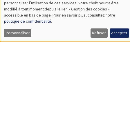
SÉMINAIRES THÉMATIQUES
DEVELOPMENT AND POLITICAL ECONOMY SEMINAR
MEGA
Vendredi 11 décembre 2026
11:00 à 12:15
Olivier Sterck
University of Antwerp & University of Oxford
Load More
Job market