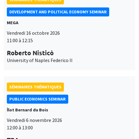
University of Naples Federico II
SÉMINAIRES THÉMATIQUES
PUBLIC ECONOMICS SEMINAR
Îlot Bernard du Bois
Vendredi 6 novembre 2026
12:00 à 13:00
TBA
SÉMINAIRES GÉNÉRAUX
AMSE SEMINAR
Îlot Bernard du Bois
Amphithéâtre
Ce site utilise des cookies et des services tiers pour garantir son bon
Lundi 9 novembre 2026
Utilisation
fonctionnement, analyser la fréquentation du site et proposer des
11:30 à 12:45
contenus multimédias. Vous êtes libre d’accepter, de refuser ou de