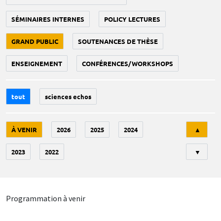
SÉMINAIRES INTERNES
POLICY LECTURES
GRAND PUBLIC
SOUTENANCES DE THÈSE
ENSEIGNEMENT
CONFÉRENCES/WORKSHOPS
tout
sciences echos
Tri
À VENIR
2026
2025
2024
▲
2023
2022
▼
Programmation à venir