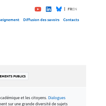
FR
EN
seignement
Diffusion des savoirs
Contacts
EMENTS PUBLICS
académique et les citoyens.
Dialogues
ment sur une grande diversité de sujets