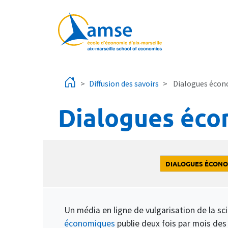
Aller au contenu principal
Diffusion des savoirs
Dialogues écon
Dialogues éc
DIALOGUES ÉCON
Un média en ligne de vulgarisation de la s
économiques
publie deux fois par mois des 