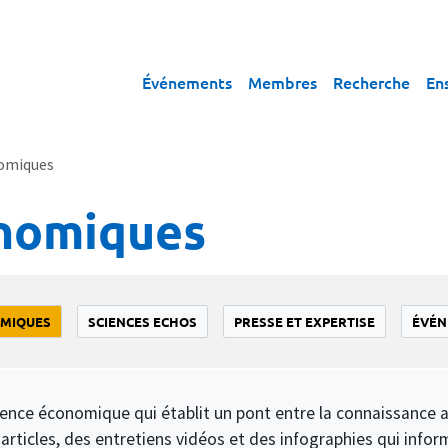
Événements
Membres
Recherche
En
omiques
onomiques
OMIQUES
SCIENCES ECHOS
PRESSE ET EXPERTISE
ÉVÉN
cience économique qui établit un pont entre la connaissance 
articles, des entretiens vidéos et des infographies qui infor