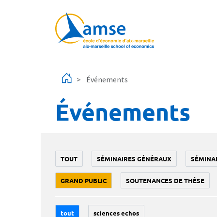
Aller au contenu principal
Événements
Événements
TOUT
SÉMINAIRES GÉNÉRAUX
SÉMINA
GRAND PUBLIC
SOUTENANCES DE THÈSE
tout
sciences echos