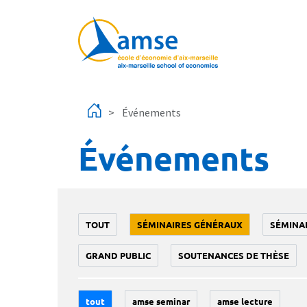
Aller au contenu principal
Événements
Événements
TOUT
SÉMINAIRES GÉNÉRAUX
SÉMINA
GRAND PUBLIC
SOUTENANCES DE THÈSE
tout
amse seminar
amse lecture