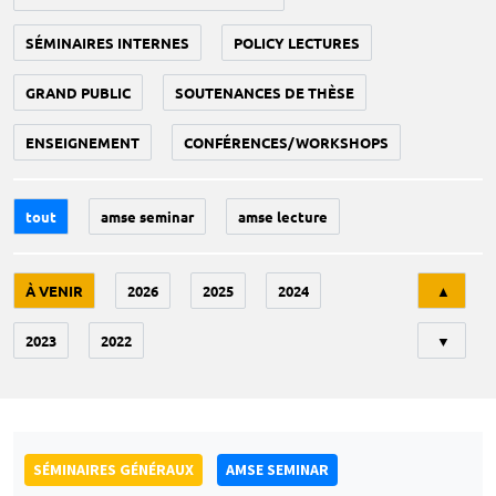
SÉMINAIRES INTERNES
POLICY LECTURES
GRAND PUBLIC
SOUTENANCES DE THÈSE
ENSEIGNEMENT
CONFÉRENCES/WORKSHOPS
tout
amse seminar
amse lecture
Tri
À VENIR
2026
2025
2024
▲
2023
2022
▼
SÉMINAIRES GÉNÉRAUX
AMSE SEMINAR