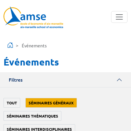
Aller au contenu principal
Événements
Événements
Filtres
TOUT
SÉMINAIRES GÉNÉRAUX
SÉMINAIRES THÉMATIQUES
SÉMINAIRES INTERDISCIPLINAIRES