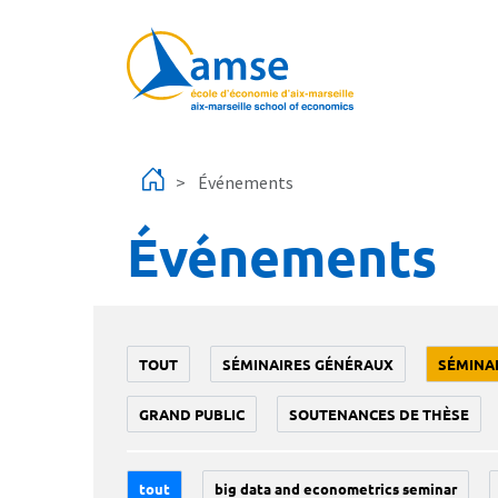
Aller au contenu principal
Événements
Événements
TOUT
SÉMINAIRES GÉNÉRAUX
SÉMINA
GRAND PUBLIC
SOUTENANCES DE THÈSE
tout
big data and econometrics seminar