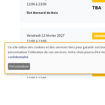
12:00 à 13:00
TBA
Îlot Bernard du Bois
Vendredi 12 février 2027
SÉMINA
12:00 à 13:00
TBA
Ce site utilise des cookies et des services tiers pour garantir son 
Îlot Bernard du Bois
personnaliser l’utilisation de ces services. Votre choix pourra être 
Utilisation
confidentialité
.
des
Personnaliser
Vendredi 19 mars 2027
SÉMINA
données
12:00 à 13:00
TBA
Îlot Bernard du Bois
personnelles
et