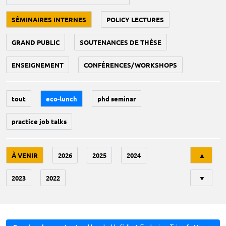
SÉMINAIRES INTERNES
POLICY LECTURES
GRAND PUBLIC
SOUTENANCES DE THÈSE
ENSEIGNEMENT
CONFÉRENCES/WORKSHOPS
tout
eco-lunch
phd seminar
practice job talks
Tri
À VENIR
2026
2025
2024
▲
2023
2022
▼