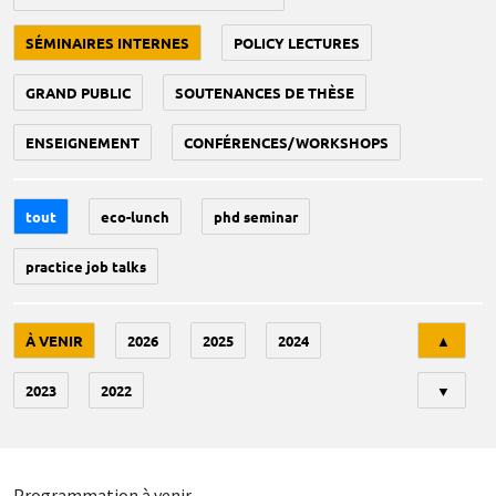
SÉMINAIRES INTERNES
POLICY LECTURES
GRAND PUBLIC
SOUTENANCES DE THÈSE
ENSEIGNEMENT
CONFÉRENCES/WORKSHOPS
tout
eco-lunch
phd seminar
practice job talks
Tri
À VENIR
2026
2025
2024
▲
2023
2022
▼
Programmation à venir