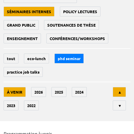
SÉMINAIRES INTERNES
POLICY LECTURES
GRAND PUBLIC
SOUTENANCES DE THÈSE
ENSEIGNEMENT
CONFÉRENCES/WORKSHOPS
tout
eco-lunch
phd seminar
practice job talks
Tri
À VENIR
2026
2025
2024
▲
2023
2022
▼
Programmation à venir