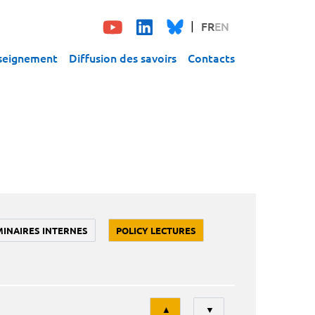
FR
EN
seignement
Diffusion des savoirs
Contacts
MINAIRES INTERNES
POLICY LECTURES
Tri
▲
▼