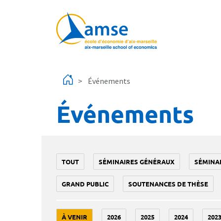
Aller au contenu principal
Événements
Événements
TOUT
SÉMINAIRES GÉNÉRAUX
SÉMINA
GRAND PUBLIC
SOUTENANCES DE THÈSE
À VENIR
2026
2025
2024
202