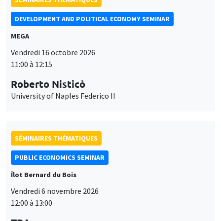
Vendredi 16 octobre 2026
11:00 à 12:15
Roberto Nisticò
University of Naples Federico II
SÉMINAIRES THÉMATIQUES
PUBLIC ECONOMICS SEMINAR
Îlot Bernard du Bois
Vendredi 6 novembre 2026
12:00 à 13:00
TBA
Ce site utilise des cookies et des services tiers pour garantir son bon
Utilisation
fonctionnement, analyser la fréquentation du site et proposer des
contenus multimédias. Vous êtes libre d’accepter, de refuser ou de
SÉMINAIRES GÉNÉRAUX
AMSE SEMINAR