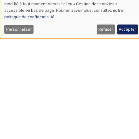
Sophie Hatte
ENS de Lyon
SÉMINAIRES THÉMATIQUES
DEVELOPMENT AND POLITICAL ECONOMY SEMINAR
MEGA
Vendredi 11 décembre 2026
11:00 à 12:15
Olivier Sterck
University of Antwerp & University of Oxford
Load More