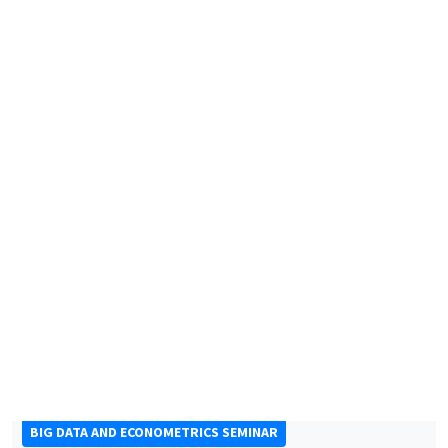
CONFÉRENCES/WORKSHOPS
Éco-campus La Pauliane
Vendredi 11 septembre 2026
10:30 à 18:00
Journée d'accueil des nouveaux arrivants
2026
SÉMINAIRES THÉMATIQUES
BIG DATA AND ECONOMETRICS SEMINAR
Îlot Bernard du Bois
Mardi 15 septembre 2026
14:00 à 15:15