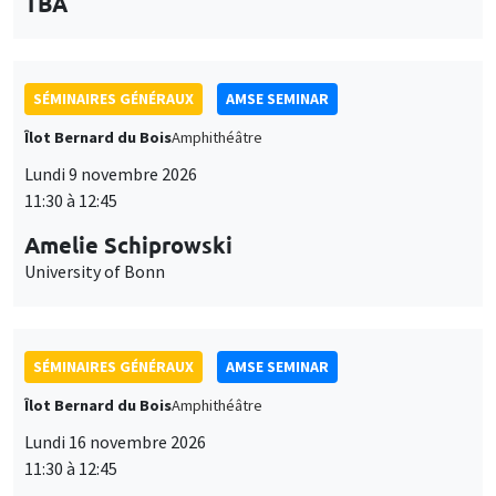
des
personnaliser l’utilisation de ces services. Votre choix pourra être
Îlot Bernard du Bois
Amphithéâtre
modifié à tout moment depuis le lien « Gestion des cookies »
données
accessible en bas de page. Pour en savoir plus, consultez notre
Lundi 9 novembre 2026
personnelles
politique de confidentialité
.
11:30 à 12:45
et
Personnaliser
Refuser
Accepter
Amelie Schiprowski
des
University of Bonn
cookies
SÉMINAIRES GÉNÉRAUX
AMSE SEMINAR
Îlot Bernard du Bois
Amphithéâtre
Lundi 16 novembre 2026
11:30 à 12:45
Albretch Glitz
Universitat Pompeu Fabra