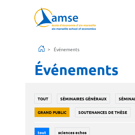
Aller au contenu principal
Événements
Événements
TOUT
SÉMINAIRES GÉNÉRAUX
SÉMINA
GRAND PUBLIC
SOUTENANCES DE THÈSE
tout
sciences echos