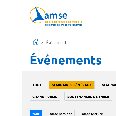
Aller au contenu principal
Événements
Événements
TOUT
SÉMINAIRES GÉNÉRAUX
SÉMINA
GRAND PUBLIC
SOUTENANCES DE THÈSE
tout
amse seminar
amse lecture