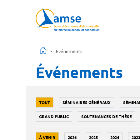
Aller au contenu principal
Événements
Événements
TOUT
SÉMINAIRES GÉNÉRAUX
SÉMINA
GRAND PUBLIC
SOUTENANCES DE THÈSE
À VENIR
2026
2025
2024
202