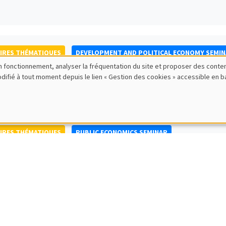
IRES THÉMATIQUES
DEVELOPMENT AND POLITICAL ECONOMY SEMI
bon fonctionnement, analyser la fréquentation du site et proposer des conte
to Nisticò
modifié à tout moment depuis le lien « Gestion des cookies » accessible en 
ty of Naples Federico II
IRES THÉMATIQUES
PUBLIC ECONOMICS SEMINAR
IRES GÉNÉRAUX
AMSE SEMINAR