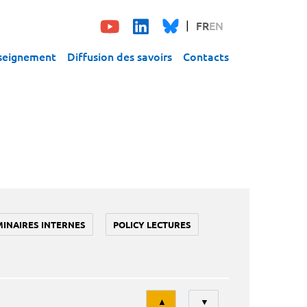
FR
EN
seignement
Diffusion des savoirs
Contacts
MINAIRES INTERNES
POLICY LECTURES
Tri
▲
▼