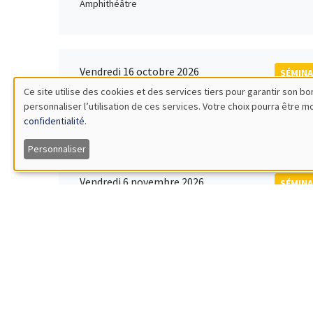
Amphithéâtre
Vendredi 16 octobre 2026
SÉMINA
11:00 à 12:15
Ce site utilise des cookies et des services tiers pour garantir son 
Rober
personnaliser l’utilisation de ces services. Votre choix pourra être 
Utilisation
MEGA
Universi
confidentialité
.
des
Personnaliser
données
Vendredi 6 novembre 2026
SÉMINA
12:00 à 13:00
TBA
personnelles
Îlot Bernard du Bois
et
des
Lundi 9 novembre 2026
SÉMINA
11:30 à 12:45