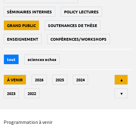
SÉMINAIRES INTERNES
POLICY LECTURES
GRAND PUBLIC
SOUTENANCES DE THÈSE
ENSEIGNEMENT
CONFÉRENCES/WORKSHOPS
tout
sciences echos
Tri
À VENIR
2026
2025
2024
▲
2023
2022
▼
Programmation à venir