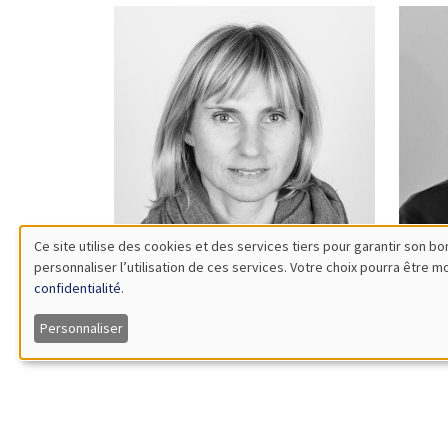
Ce site utilise des cookies et des services tiers pour garantir son 
personnaliser l’utilisation de ces services. Votre choix pourra être 
Utilisation
confidentialité
.
Patricia
Mo
des
Augier
Ba
Personnaliser
données
personnelles