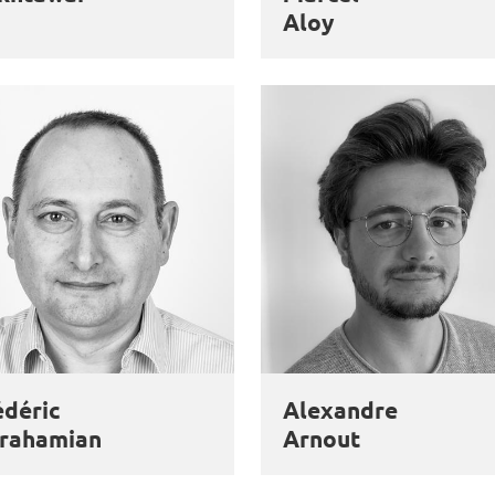
Aloy
édéric
Alexandre
rahamian
Arnout