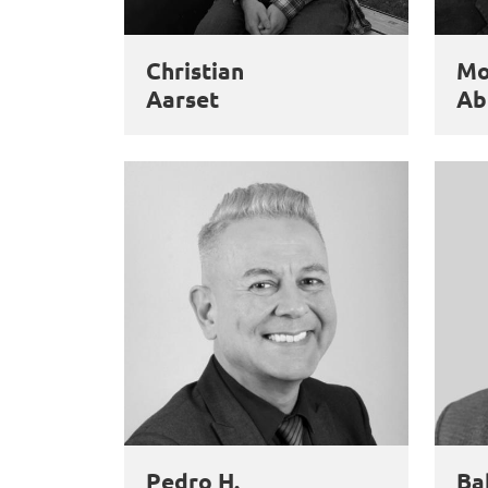
Christian
M
Aarset
Ab
Pedro H.
Ba