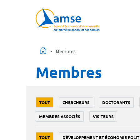
Aller au contenu principal
Membres
Membres
TOUT
CHERCHEURS
DOCTORANTS
MEMBRES ASSOCIÉS
VISITEURS
TOUT
DÉVELOPPEMENT ET ÉCONOMIE POLIT