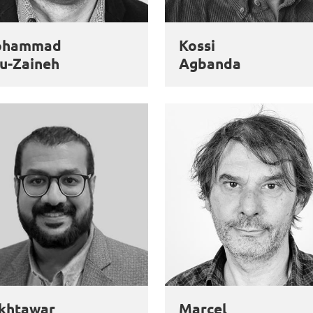
ohammad
Kossi
u-Zaineh
Agbanda
khtawar
Marcel