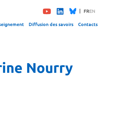
FR
EN
seignement
Diffusion des savoirs
Contacts
rine Nourry