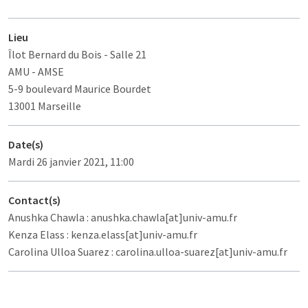
Lieu
Îlot Bernard du Bois
- Salle 21
AMU - AMSE
5-9 boulevard Maurice Bourdet
13001 Marseille
Date(s)
Mardi 26 janvier 2021, 11:00
Contact(s)
Anushka Chawla : anushka.chawla[at]univ-amu.fr
Kenza Elass : kenza.elass[at]univ-amu.fr
Carolina Ulloa Suarez : carolina.ulloa-suarez[at]univ-amu.fr