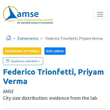
Aller au contenu principal
Événements
Federico Trionfetti, Priyam Verma
SÉMINAIRES INTERNES
ECO-LUNCH
Ajouter au calendrier
Federico Trionfetti, Priyam
Verma
AMSE
City size distribution: evidence from the lab