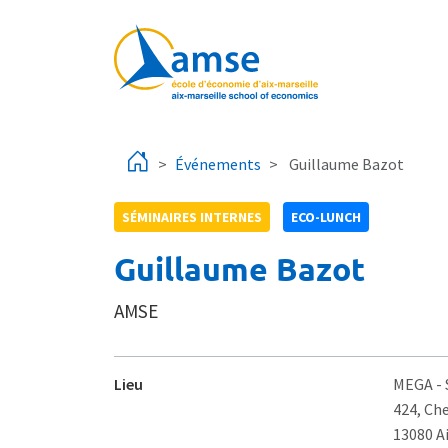
Aller au contenu principal
Événements
Guillaume Bazot
SÉMINAIRES INTERNES
ECO-LUNCH
Guillaume Bazot
AMSE
Lieu
MEGA
-
424, Ch
13080 A