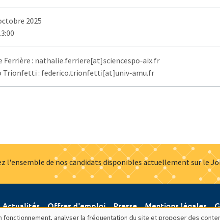
 octobre 2025
13:00
 Ferrière : nathalie.ferriere[at]sciencespo-aix.fr
 Trionfetti : federico.trionfetti[at]univ-amu.fr
z l'ensemble de nos candidats disponibles actuellement sur le J
Actualités
Offres d'emploi
Presse
Mentions légales
G
bon fonctionnement, analyser la fréquentation du site et proposer des conte