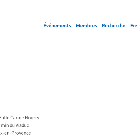
Événements
Membres
Recherche
En
 Salle Carine Nourry
emin du Viaduc
ix-en-Provence