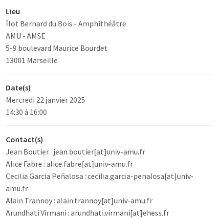
Lieu
Îlot Bernard du Bois
- Amphithéâtre
AMU - AMSE
5-9 boulevard Maurice Bourdet
13001 Marseille
Date(s)
Mercredi 22 janvier 2025
14:30 à 16:00
Contact(s)
Jean Boutier : jean.boutier[at]univ-amu.fr
Alice Fabre : alice.fabre[at]univ-amu.fr
Cecilia Garcia Peñalosa : cecilia.garcia-penalosa[at]univ-
amu.fr
Alain Trannoy : alain.trannoy[at]univ-amu.fr
Arundhati Virmani : arundhati.virmani[at]ehess.fr