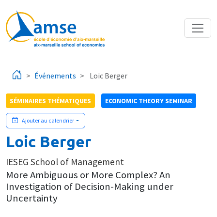
Aller au contenu principal
Événements
Loic Berger
SÉMINAIRES THÉMATIQUES
ECONOMIC THEORY SEMINAR
Ajouter au calendrier
Loic Berger
IESEG School of Management
More Ambiguous or More Complex? An
Investigation of Decision-Making under
Uncertainty