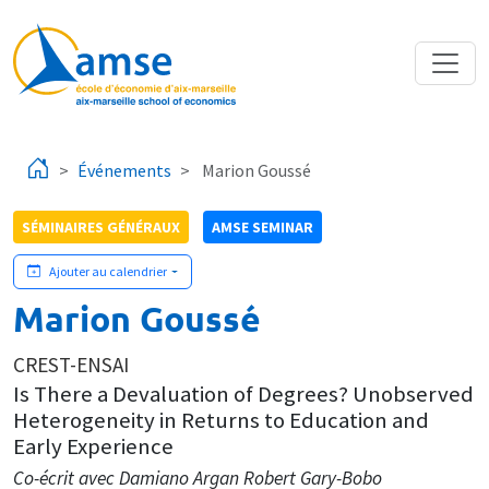
Aller au contenu principal
Événements
Marion Goussé
SÉMINAIRES GÉNÉRAUX
AMSE SEMINAR
Ajouter au calendrier
Marion Goussé
CREST-ENSAI
Is There a Devaluation of Degrees? Unobserved
Heterogeneity in Returns to Education and
Early Experience
Co-écrit avec Damiano Argan Robert Gary-Bobo