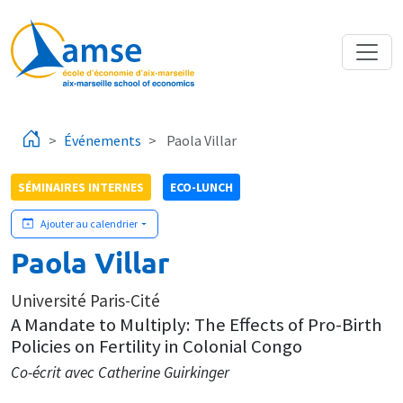
Aller au contenu principal
Événements
Paola Villar
SÉMINAIRES INTERNES
ECO-LUNCH
Ajouter au calendrier
Paola Villar
Université Paris-Cité
A Mandate to Multiply: The Effects of Pro-Birth
Policies on Fertility in Colonial Congo
Co-écrit avec Catherine Guirkinger