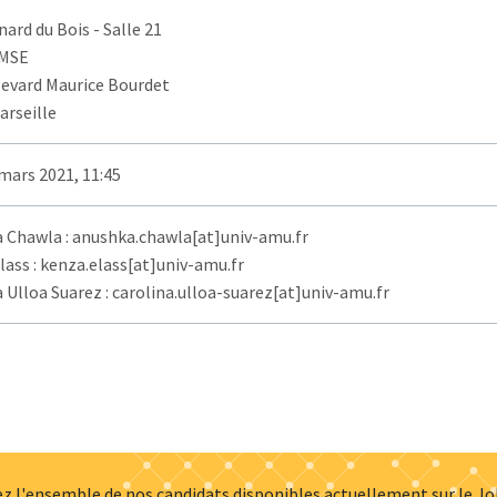
nard du Bois
- Salle 21
AMSE
levard Maurice Bourdet
arseille
mars 2021, 11:45
 Chawla : anushka.chawla[at]univ-amu.fr
ass : kenza.elass[at]univ-amu.fr
 Ulloa Suarez : carolina.ulloa-suarez[at]univ-amu.fr
z l'ensemble de nos candidats disponibles actuellement sur le J