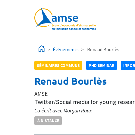
Aller au contenu principal
Événements
Renaud Bourlès
SÉMINAIRES COMMUNS
PHD SEMINAR
INFOR
Renaud Bourlès
AMSE
Twitter/Social media for young resea
Co-écrit avec Morgan Raux
À DISTANCE