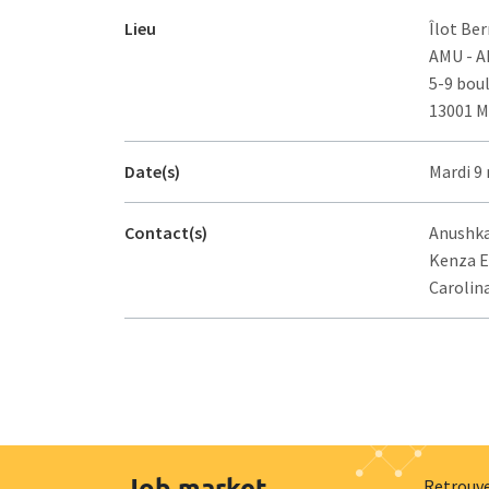
Lieu
Îlot Ber
AMU - 
5-9 bou
13001 M
Date(s)
Mardi 9 
Contact(s)
Anushka
Kenza El
Carolina
Job market
Retrouve