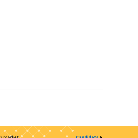
ob market
Candidats