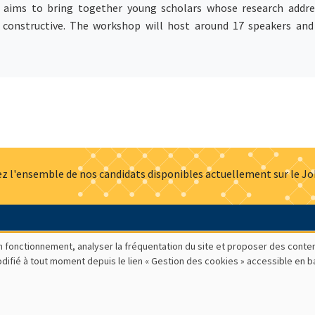
hop aims to bring together young scholars whose research add
 constructive. The workshop will host around 17 speakers and 
z l'ensemble de nos candidats disponibles actuellement sur le J
Actualités
Offres d'emploi
Presse
Mentions légales
G
bon fonctionnement, analyser la fréquentation du site et proposer des conte
modifié à tout moment depuis le lien « Gestion des cookies » accessible en 