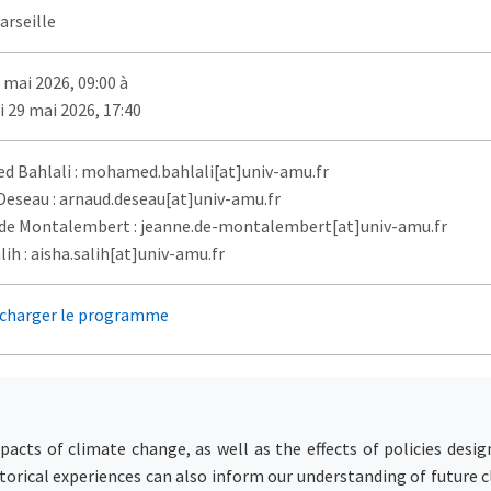
arseille
 mai 2026, 09:00 à
 29 mai 2026, 17:40
 Bahlali : mohamed.bahlali[at]univ-amu.fr
Deseau : arnaud.deseau[at]univ-amu.fr
de Montalembert : jeanne.de-montalembert[at]univ-amu.fr
lih : aisha.salih[at]univ-amu.fr
charger le programme
cts of climate change, as well as the effects of policies designe
torical experiences can also inform our understanding of future 