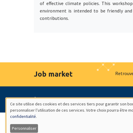
of effective climate policies. This works
environment is intended to be friendly and
contributions.
Job market
Retrouve
À propos
Nos engagements
Hommage à
Ce site utilise des cookies et des services tiers pour garantir son 
personnaliser l’utilisation de ces services. Votre choix pourra être 
Utilisation
confidentialité
.
des
Personnaliser