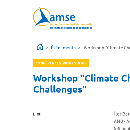
Aller au contenu principal
Événements
Workshop "Climate Cha
CONFÉRENCES/WORKSHOPS
Workshop "Climate C
Challenges"
Lieu
Îlot Ber
AMU - 
5-9 bou