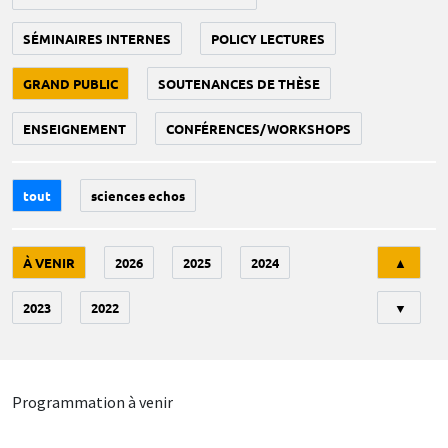
SÉMINAIRES INTERNES
POLICY LECTURES
GRAND PUBLIC
SOUTENANCES DE THÈSE
ENSEIGNEMENT
CONFÉRENCES/WORKSHOPS
tout
sciences echos
Tri
À VENIR
2026
2025
2024
▲
2023
2022
▼
Programmation à venir