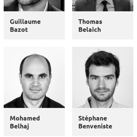
et
Personnaliser
Refuser
Accepter
des
Guillaume
Thomas
cookies
Bazot
Belaich
Mohamed
Stéphane
Belhaj
Benveniste