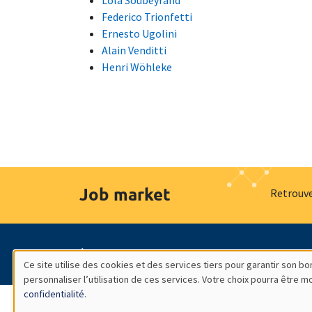
Lola Soubeyrand
Federico Trionfetti
Ernesto Ugolini
Alain Venditti
Henri Wöhleke
Job market
Retrouve
À propos
Nos engagements
Hommage à
Ce site utilise des cookies et des services tiers pour garantir son 
personnaliser l’utilisation de ces services. Votre choix pourra être 
Utilisation
confidentialité
.