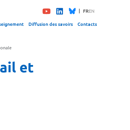
FR
EN
seignement
Diffusion des savoirs
Contacts
ionale
il et