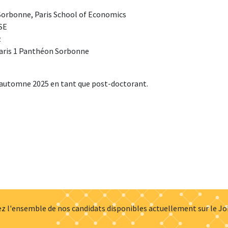
 Sorbonne, Paris School of Economics
MSE
z
Paris 1 Panthéon Sorbonne
 automne 2025 en tant que post-doctorant.
z l'ensemble de nos candidats disponibles actuellement sur le J