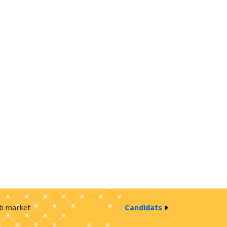
ob market
Candidats