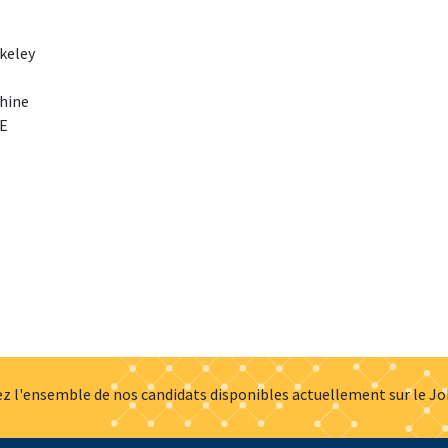
rkeley
phine
SE
z l'ensemble de nos candidats disponibles actuellement sur le J