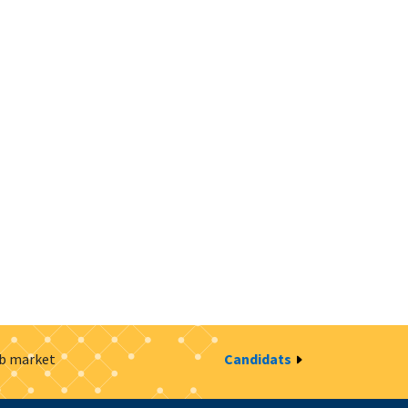
ob market
Candidats