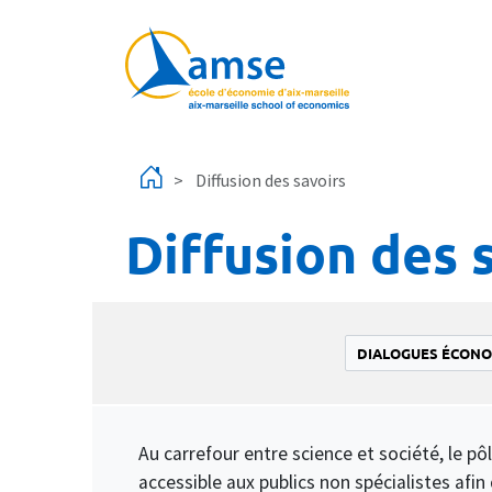
Aller au contenu principal
Diffusion des savoirs
Diffusion des 
DIALOGUES ÉCON
Au carrefour entre science et société, le p
accessible aux publics non spécialistes afin d