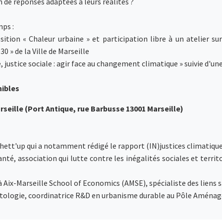
 de réponses adaptées à leurs réalités ?
mps :
ition « Chaleur urbaine » et participation libre à un atelier s
0 » de la Ville de Marseille
 justice sociale : agir face au changement climatique » suivie d'un
nibles
rseille (Port Antique, rue Barbusse 13001 Marseille)
 Ghett'up qui a notamment rédigé le rapport (IN)justices climatique
té, association qui lutte contre les inégalités sociales et terri
à Aix-Marseille School of Economics (AMSE), spécialiste des lien
atologie, coordinatrice R&D en urbanisme durable au Pôle Aménage