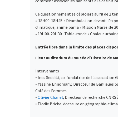
comment associer les habitants à la définition
Ce questionnement se déploiera au fil de 2 te
• 18H00-18H45 : Déambulation devant l’expos
climatique, animé par la « Mission Marseille 203
• 19H00-20H30 : Table-ronde « Chaleur urbaine,
Entrée libre dans la limite des places dispo
Lieu : Auditorium du musée d'Histoire de Ma
Intervenants :
◦ Ines Seddiki, co-fondatrice de l'association
◦ Yassine Ennomany, Directeur de Banlieues San
Café des Femmes.
◦
Olivier Chanel
, Directeur de recherche CNRS 
◦ Elodie Briche, docteure en géographie-clim