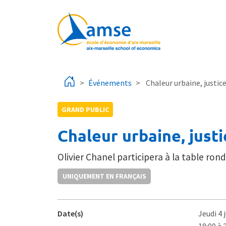
Aller au contenu principal
Événements
Chaleur urbaine, justic
GRAND PUBLIC
Chaleur urbaine, justi
Olivier Chanel participera à la table rond
UNIQUEMENT EN FRANÇAIS
Date(s)
Jeudi 4 
18:00 à 