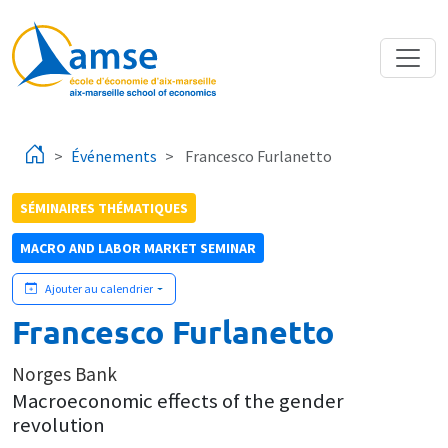
Aller au contenu principal
Événements
Francesco Furlanetto
SÉMINAIRES THÉMATIQUES
MACRO AND LABOR MARKET SEMINAR
Ajouter au calendrier
Francesco Furlanetto
Norges Bank
Macroeconomic effects of the gender
revolution